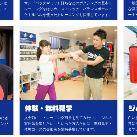
コンセ
サンドバッグやミット打ちなどのボクシングの基本ト
一般
く、メ
レーニングをはじめ、ストレッチ、バランスボール・
な雰
。
ケトルベルを使ったトレーニングも採用しています。
ーナ
めたき
入会前に「トレーニング風景を見てみたい」「ジムの
白い
メンバ
雰囲気を知りたい」といった方のために、無料見学・
常に
体験コースの参加者を随時募集しています。
ます