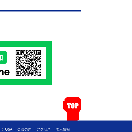
10月からのマルガリータの月会費を
せていただきます。
費10,500円でご利用いただけます。
お願い申し上げます。
」ページがリニューアル！
ーニング器具のアップデートに伴ってマモ
ドバッグ）、ケトルベルを使ったトレーニン
/www.club-margarita.jp/mamoru.html
会金0円キャンペーン」開催！
Q&A
会員の声
アクセス
求人情報
トネスに興味がある方、健康維持のため