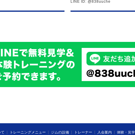
LINE ID: @838uuche
2019/09/05
月会費の改定についてのご案内
10月1日からの消費税増税に伴い、
10,500円から10,800円に変更さ
女性メンバーは今までと変更なく月会
これからもマルガリータをよろしく
2019/03/31
「Fitness Room Mamoru
マモルでのトレーニング方法やトレ
ルページを更新しました。
TRXやUSB（アルティメイトサン
グ方法をご紹介しています。
「マモル」ページはこちら→
http:/
2019/03/28
4月1日〜4月30日まで「春の入
いて
トレーニングメニュー
ジムの設備
トレーナー
入会案内
体験・見学
ボクシングに興味がある方、フィッ