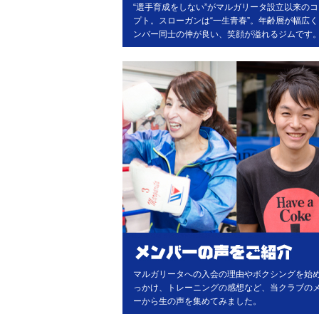
“選手育成をしない”がマルガリータ設立以来の
プト。スローガンは“一生青春”。年齢層が幅広
ンバー同士の仲が良い、笑顔が溢れるジムです
マルガリータへの入会の理由やボクシングを始
っかけ、トレーニングの感想など、当クラブの
ーから生の声を集めてみました。